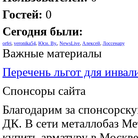
Гостей:
0
Сегодня были:
orfei
,
veronika54
,
Юси. Ву.
,
NewsLive
,
Алексей
,
Лоссенару
Важные материалы
Перечень льгот для инвал
Спонсоры сайта
Благодарим за спонсорс
ДК. В сети металлобаз Ме
купить арматуру в Москве