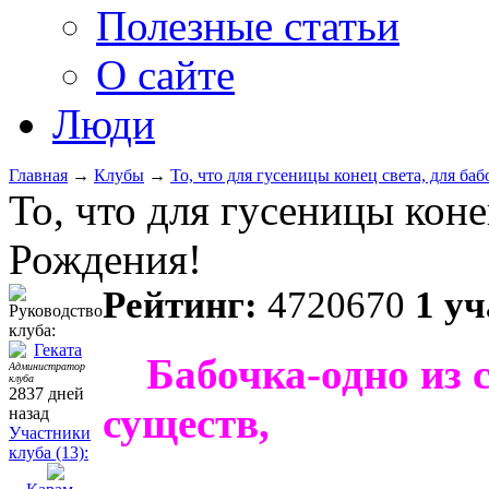
Полезные статьи
О сайте
Люди
Главная
→
Клубы
→
То, что для гусеницы конец света, для ба
То, что для гусеницы коне
Рождения!
Рейтинг:
4720670
1 у
Руководство
клуба:
Геката
Бабочка-одно из 
Администратор
клуба
2837 дней
существ,
назад
Участники
клуба (13):