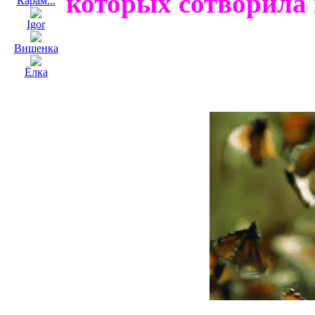
которых сотворила
Карам...
Igor
Вишенка
Ёлка