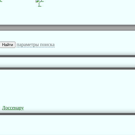
1.
параметры поиска
Лоссенару