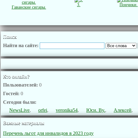
3.
Пончики.
Гаванские сигары.
Поиск
Найти на сайте:
Кто онлайн?
Пользователей:
0
Гостей:
0
Сегодня были:
NewsLive
,
orfei
,
veronika54
,
Юси. Ву.
,
Алексей
,
Важные материалы
Перечень льгот для инвалидов в 2023 году