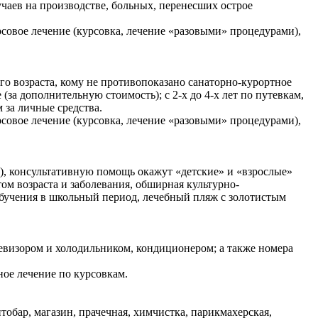
чаев на производстве, больных, перенесших острое
совое лечение (курсовка, лечение «разовыми» процедурами),
го возраста, кому не противопоказано санаторно-курортное
(за дополнительную стоимость); с 2-х до 4-х лет по путевкам,
 за личные средства.
совое лечение (курсовка, лечение «разовыми» процедурами),
), консультативную помощь окажут «детские» и «взрослые»
м возраста и заболевания, обширная культурно-
обучения в школьный период, лечебный пляж с золотистым
евизором и холодильником, кондиционером; а также номера
ное лечение по курсовкам.
бар, магазин, прачечная, химчистка, парикмахерская,