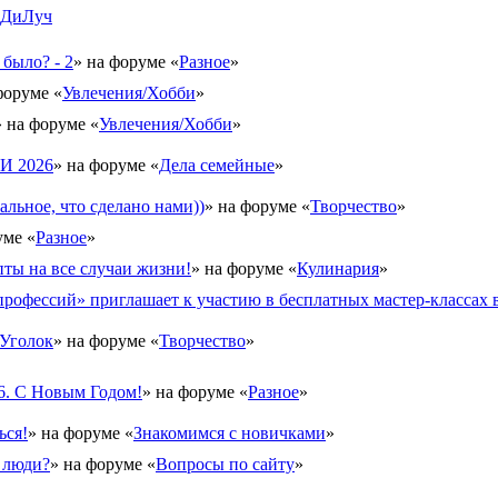
 ДиЛуч
 было? - 2
» на форуме «
Разное
»
форуме «
Увлечения/Хобби
»
» на форуме «
Увлечения/Хобби
»
 2026
» на форуме «
Дела семейные
»
альное, что сделано нами))
» на форуме «
Творчество
»
уме «
Разное
»
ты на все случаи жизни!
» на форуме «
Кулинария
»
рофессий» приглашает к участию в бесплатных мастер-классах в
Уголок
» на форуме «
Творчество
»
6. С Новым Годом!
» на форуме «
Разное
»
ься!
» на форуме «
Знакомимся с новичками
»
 люди?
» на форуме «
Вопросы по сайту
»