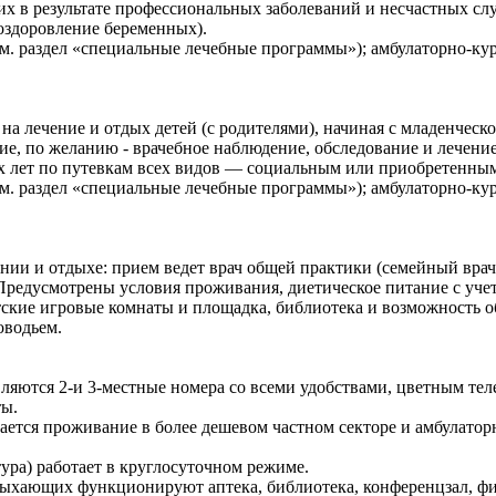
их в результате профессиональных заболеваний и несчастных слу
оздоровление беременных).
. раздел «специальные лечебные программы»); амбулаторно-кур
а лечение и отдых детей (с родителями), начиная с младенческо
ие, по желанию - врачебное наблюдение, обследование и лечение 
-х лет по путевкам всех видов — социальным или приобретенным
. раздел «специальные лечебные программы»); амбулаторно-кур
ии и отдыхе: прием ведет врач общей практики (семейный врач
редусмотрены условия проживания, диетическое питание с учето
тские игровые комнаты и площадка, библиотека и возможность 
оводьем.
яются 2-и 3-местные номера со всеми удобствами, цветным тел
ты.
ается проживание в более дешевом частном секторе и амбулатор
ура) работает в круглосуточном режиме.
ыхающих функционируют аптека, библиотека, конференцзал, фито