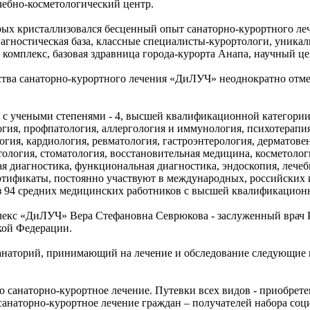
ечебно-косметологический центр.
орых кристаллизовался бесценный опыт санаторно-курортного леч
агностическая база, классные специалисты-курортологи, уника
мплекс, базовая здравница города-курорта Анапа, научный це
ества санаторно-курортного лечения «ДиЛУЧ» неоднократно о
с учеными степенями - 4, высшей квалификационной категории - 
гия, профпатология, аллергология и иммунология, психотерапия,
гия, кардиология, ревматология, гастроэнтерология, дерматове
тология, стоматология, восстановительная медицина, косметолог
ая диагностика, функциональная диагностика, эндоскопия, лечеб
тификаты, постоянно участвуют в международных, российских и
Из 94 средних медицинских работников с высшей квалификацион
лекс «ДиЛУЧ» Вера Стефановна Севрюкова - заслуженный врач Р
кой Федерации.
аторий, принимающий на лечение и обследование следующие 
о санаторно-курортное лечение. Путевки всех видов - приобрете
санаторно-курортное лечение граждан – получателей набора соц