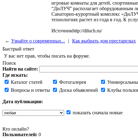
игровые комнаты для детей, спортивные
“ДиЛУЧ” располагает оборудованным л
Санаторно-курортный комплекс «ДиЛУЧ
технологиях растет из года в год. К у
Источникhttp://diluch.ru/
←
Узнайте о современных...
|
Как выбрать дом престарелых
Быстрый ответ
У вас нет прав, чтобы писать на форуме.
Поиск
Найти на сайте:
Где искать:
Каталог статей
Фотогалерея
Универсальны
Вопросы и ответы
Доска объявлений
Клубы пользо
Дата публикации:
показать сначала новые
Кто онлайн?
Пользователей:
0