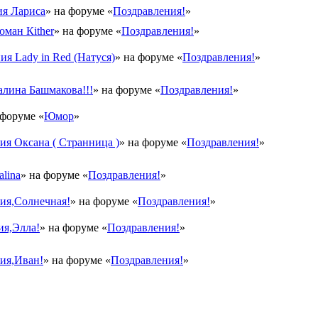
я Лариса
» на форуме «
Поздравления!
»
оман Кither
» на форуме «
Поздравления!
»
ия Lady in Red (Натуся)
» на форуме «
Поздравления!
»
лина Башмакова!!!
» на форуме «
Поздравления!
»
 форуме «
Юмор
»
я Оксана ( Странница )
» на форуме «
Поздравления!
»
lina
» на форуме «
Поздравления!
»
ия,Солнечная!
» на форуме «
Поздравления!
»
ия,Элла!
» на форуме «
Поздравления!
»
ия,Иван!
» на форуме «
Поздравления!
»