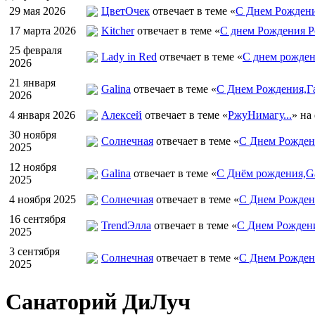
29 мая 2026
ЦветOчек
отвечает в теме «
С Днем Рождени
17 марта 2026
Kitcher
отвечает в теме «
С днем Рождения Р
25 февраля
Lady in Red
отвечает в теме «
С днем рожден
2026
21 января
Galina
отвечает в теме «
С Днем Рождения,Га
2026
4 января 2026
Алексей
отвечает в теме «
РжуНимагу...
» на
30 ноября
Солнечная
отвечает в теме «
С Днем Рождени
2025
12 ноября
Galina
отвечает в теме «
С Днём рождения,Ga
2025
4 ноября 2025
Солнечная
отвечает в теме «
С Днем Рожден
16 сентября
TrendЭлла
отвечает в теме «
С Днем Рожден
2025
3 сентября
Солнечная
отвечает в теме «
С Днем Рожден
2025
Санаторий ДиЛуч