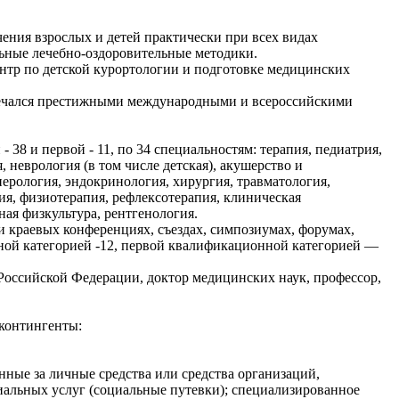
ения взрослых и детей практически при всех видах
льные лечебно-оздоровительные методики.
нтр по детской курортологии и подготовке медицинских
тмечался престижными международными и всероссийскими
38 и первой - 11, по 34 специальностям: терапия, педиатрия,
 неврология (в том числе детская), акушерство и
нерология, эндокринология, хирургия, травматология,
ия, физиотерапия, рефлексотерапия, клиническая
ная физкультура, рентгенология.
 краевых конференциях, съездах, симпозиумах, форумах,
ной категорией -12, первой квалификационной категорией —
оссийской Федерации, доктор медицинских наук, профессор,
контингенты:
нные за личные средства или средства организаций,
иальных услуг (социальные путевки); специализированное