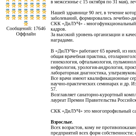
в межсезонье с 15 октября по 31 мая), л
Нашей здравнице 90 лет, в течение кот
заболеваний, формировались лечебно-ди
СКК «ДиЛУЧ» - многофункциональный ко
Сообщений: 17646
кадров.
Оффлайн
За высокий уровень организации и кач
наградами.
В «ДиЛУЧе» работают 65 врачей, из них 
общая врачебная практика, отоларинголо
гинекология, офтальмология, пульмоноло
нефрология, урология-андрология, прок
лабораторная диагностика, ультразвуков
Все врачи имеют квалификационные сер
научно-практических семинарах и др. 
57.
Возглавляет санаторно-курортный комп
лауреат Премии Правительства Российс
СКК «ДиЛУЧ» это многопрофильный сан
Взрослые
.
Всех возрастов, кому не противопоказан
предприятий всех форм собственности; 