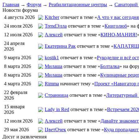
Главная
→
Форум
→
Реабилитационные центры
→
Санаторий
Новости форума
4 августа 2026
Kitcher
отвечает в теме «
А что у вас сегодня
24 июля 2026
TrendЭлла
отвечает в теме «
Книголюб
» на 
12 июля 2026
Алексей
отвечает в теме «
КИНО-МАНИЯ!
24 апреля
Екатерина Рак
отвечает в теме «
КАПАТЯШИ
2026
9 марта 2026
kostik1
отвечает в теме «
Рукоделие и всё ост
8 марта 2026
Милаша
отвечает в теме «
Болталка
» на фор
8 марта 2026
Милаша
отвечает в теме «
Кулинарные рецеп
4 марта 2026
Rimma
начинает тему «
Проект «Навигатор п
22 февраля
Странница
отвечает в теме «
Литературный 
2026
15 января
Lady in Red
отвечает в теме «
Встречаем 202
2026
12 июля 2026
Алексей
отвечает в теме «
Давайте знакомит
29 мая 2026
ЦветOчек
отвечает в теме «
Куда пропадают
Досуг и развлечения