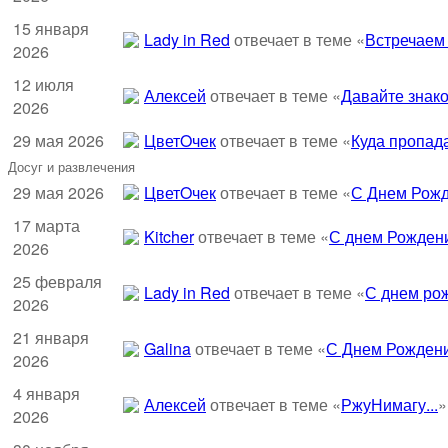
15 января
Lady in Red
отвечает в теме «
Встречаем
2026
12 июля
Алексей
отвечает в теме «
Давайте знако
2026
29 мая 2026
ЦветOчек
отвечает в теме «
Куда пропад
Досуг и развлечения
29 мая 2026
ЦветOчек
отвечает в теме «
С Днем Рожд
17 марта
Kitcher
отвечает в теме «
С днем Рождени
2026
25 февраля
Lady in Red
отвечает в теме «
С днем рож
2026
21 января
Galina
отвечает в теме «
С Днем Рождени
2026
4 января
Алексей
отвечает в теме «
РжуНимагу...
»
2026