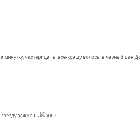
на минутку,мастерица ты,все-крашу волосы в черный цвет
Д
с звезду зажжешь