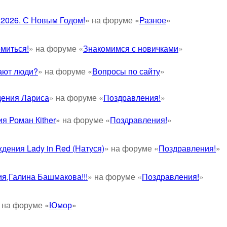
 2026. С Новым Годом!
» на форуме «
Разное
»
миться!
» на форуме «
Знакомимся с новичками
»
ают люди?
» на форуме «
Вопросы по сайту
»
ения Лариса
» на форуме «
Поздравления!
»
я Роман Кither
» на форуме «
Поздравления!
»
дения Lady in Red (Натуся)
» на форуме «
Поздравления!
»
я,Галина Башмакова!!!
» на форуме «
Поздравления!
»
 на форуме «
Юмор
»