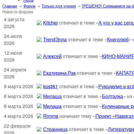
Люди
Главная
→
Форум
→
Только для чтения
→
[РЕШЕНО] Собираемся на ба
Новости форума
4 августа
Kitcher
отвечает в теме «
А что у вас сег
2026
24 июля
TrendЭлла
отвечает в теме «
Книголюб
» 
2026
12 июля
Алексей
отвечает в теме «
КИНО-МАНИЯ
2026
24 апреля
Екатерина Рак
отвечает в теме «
КАПАТ
2026
9 марта 2026
kostik1
отвечает в теме «
Рукоделие и всё
8 марта 2026
Милаша
отвечает в теме «
Болталка
» на
8 марта 2026
Милаша
отвечает в теме «
Кулинарные ре
4 марта 2026
Rimma
начинает тему «
Проект «Навигат
22 февраля
Странница
отвечает в теме «
Литературн
2026