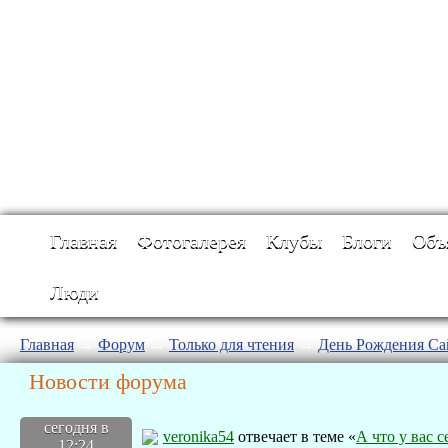
Главная
Фотогалерея
Клубы
Блоги
Объ
Люди
Главная
→
Форум
→
Только для чтения
→
День Рождения Са
Новости форума
сегодня в
veronika54
отвечает в теме «
А что у вас с
12:24