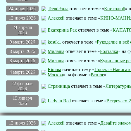
24 июля 2026
TrendЭлла
отвечает в теме «
Книголюб
» 
12 июля 2026
Алексей
отвечает в теме «
КИНО-МАНИ
24 апреля
Екатерина Рак
отвечает в теме «
КАПАТЯ
2026
9 марта 2026
kostik1
отвечает в теме «
Рукоделие и всё 
8 марта 2026
Милаша
отвечает в теме «
Болталка
» на ф
8 марта 2026
Милаша
отвечает в теме «
Кулинарные ре
Rimma
начинает тему «
Проект «Навигато
4 марта 2026
Москва
» на форуме «
Разное
»
22 февраля
Странница
отвечает в теме «
Литературн
2026
15 января
Lady in Red
отвечает в теме «
Встречаем 
2026
12 июля 2026
Алексей
отвечает в теме «
Давайте знаком