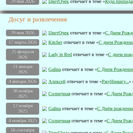
29 мая 2026
ЦветOчек
отвечает в теме «
Куда пропад
Досуг и развлечения
29 мая 2026
ЦветOчек
отвечает в теме «
С Днем Рожд
17 марта 2026
Kitcher
отвечает в теме «
С днем Рождения
25 февраля
Lady in Red
отвечает в теме «
С днем рожд
2026
21 января
Galina
отвечает в теме «
С Днем Рождения
2026
4 января 2026
Алексей
отвечает в теме «
РжуНимагу...
»
30 ноября
Солнечная
отвечает в теме «
С Днем Рожд
2025
12 ноября
Galina
отвечает в теме «
С Днём рождения
2025
4 ноября 2025
Солнечная
отвечает в теме «
С Днем Рожд
16 сентября
TrendЭлла
отвечает в теме «
С Днем Рожд