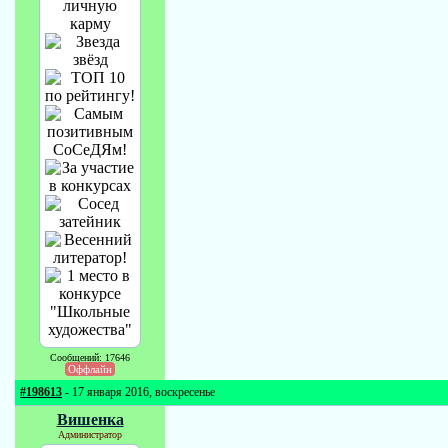
Сообщений: 17646
Оффлайн
#198613
- 17 января 2016, воскресенье
Вишенка
Администратор