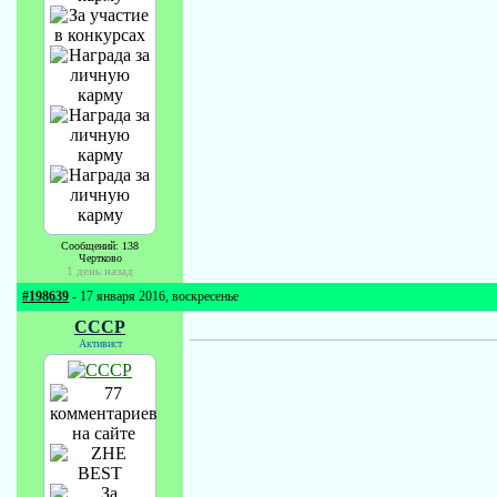
Сообщений: 138
Чертково
1 день назад
#198639
- 17 января 2016, воскресенье
СССР
Активист