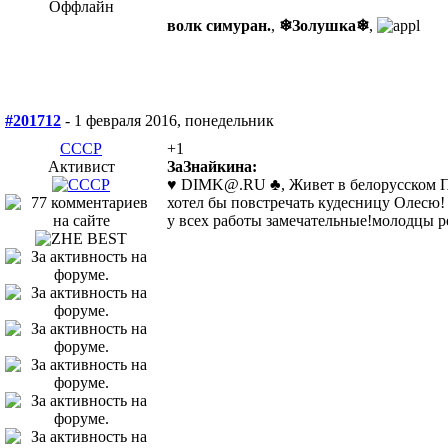
Оффлайн
волк симуран.
,
❄Золушка❄
,
#201712
- 1 февраля 2016, понедельник
СССР
+1
Активист
ЗаЗнайкина:
♥ DIMK@.RU ♣, Живет в белорусском Пол
хотел бы повстречать кудесницу Олесю!
у всех работы замечательные!молодцы р