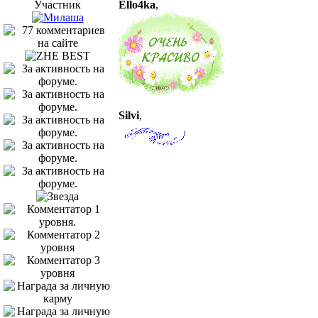
Участник
Ello4ka
,
Silvi
,