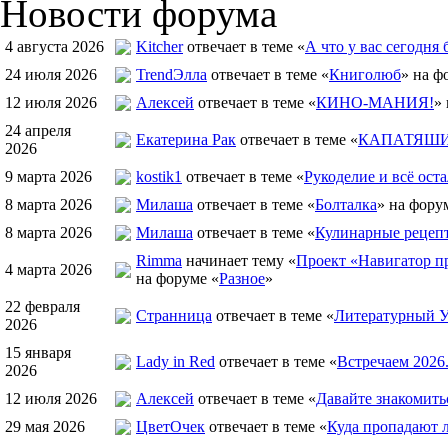
Новости форума
4 августа 2026
Kitcher
отвечает в теме «
А что у вас сегодня 
24 июля 2026
TrendЭлла
отвечает в теме «
Книголюб
» на ф
12 июля 2026
Алексей
отвечает в теме «
КИНО-МАНИЯ!
»
24 апреля
Екатерина Рак
отвечает в теме «
КАПАТЯШИ 
2026
9 марта 2026
kostik1
отвечает в теме «
Рукоделие и всё оста
8 марта 2026
Милаша
отвечает в теме «
Болталка
» на фору
8 марта 2026
Милаша
отвечает в теме «
Кулинарные рецепт
Rimma
начинает тему «
Проект «Навигатор пр
4 марта 2026
на форуме «
Разное
»
22 февраля
Странница
отвечает в теме «
Литературный У
2026
15 января
Lady in Red
отвечает в теме «
Встречаем 2026
2026
12 июля 2026
Алексей
отвечает в теме «
Давайте знакомить
29 мая 2026
ЦветOчек
отвечает в теме «
Куда пропадают 