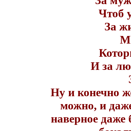
За муж
Чтоб 
За ж
М
Котор
И за лю
Ну и конечно ж
можно, и даж
наверное даже 