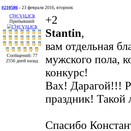
#210586
- 23 февраля 2016, вторник
ƇӇЄƔƛԼƖЄƦ
+2
Прибывший
Stantin
,
вам отдельная бл
Сообщений: 77
мужского пола, 
2556 дней назад
конкурс!
Вах! Дарагой!!! 
праздник! Такой 
Спасибо Констан