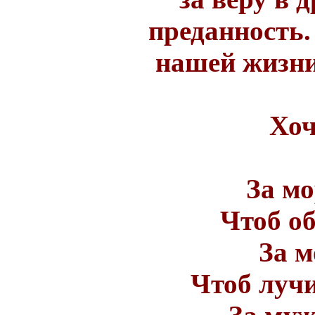
преданность.
нашей жизни
Хоч
За мо
Чтоб об
За м
Чтоб лучи