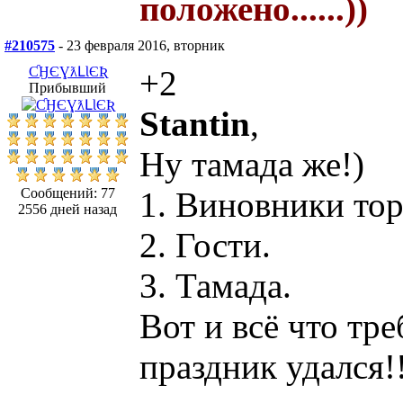
положено......))
#210575
- 23 февраля 2016, вторник
ƇӇЄƔƛԼƖЄƦ
+2
Прибывший
Stantin
,
Ну тамада же!)
Сообщений: 77
1. Виновники тор
2556 дней назад
2. Гости.
3. Тамада.
Вот и всё что тре
праздник удался!