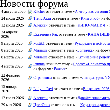
Новости форума
4 августа 2026
Kitcher
отвечает в теме «
А что у вас сегодня 
24 июля 2026
TrendЭлла
отвечает в теме «
Книголюб
» на ф
12 июля 2026
Алексей
отвечает в теме «
КИНО-МАНИЯ!
»
24 апреля
Екатерина Рак
отвечает в теме «
КАПАТЯШИ 
2026
9 марта 2026
kostik1
отвечает в теме «
Рукоделие и всё оста
8 марта 2026
Милаша
отвечает в теме «
Болталка
» на фору
8 марта 2026
Милаша
отвечает в теме «
Кулинарные рецепт
Rimma
начинает тему «
Проект «Навигатор пр
4 марта 2026
на форуме «
Разное
»
22 февраля
Странница
отвечает в теме «
Литературный У
2026
15 января
Lady in Red
отвечает в теме «
Встречаем 2026
2026
12 июля 2026
Алексей
отвечает в теме «
Давайте знакомить
29 мая 2026
ЦветOчек
отвечает в теме «
Куда пропадают 