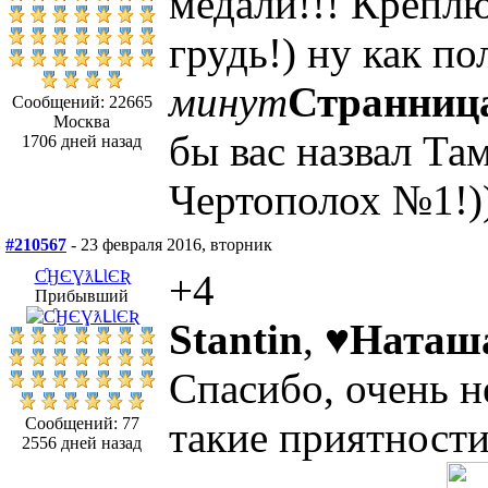
медали!!! Креплю
грудь!) ну как по
минут
Странниц
Сообщений: 22665
Москва
бы вас назвал Т
1706 дней назад
Чертополох №1!))
#210567
- 23 февраля 2016, вторник
ƇӇЄƔƛԼƖЄƦ
+4
Прибывший
Stantin
,
♥Наташ
Спасибо, очень н
Сообщений: 77
такие приятности 
2556 дней назад