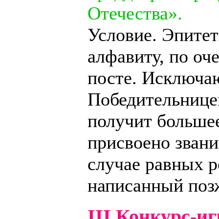
Отечества».
Условие. Эпите
алфавиту, по оч
посте. Исключаю
Победительницей
получит большее
присвоено звани
случае равных р
написанный поз
III Конкурс-иг