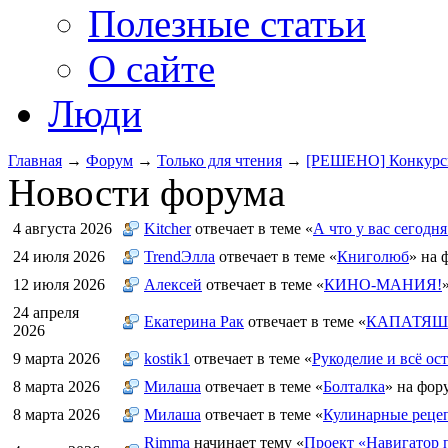
Полезные статьи
О сайте
Люди
Главная
→
Форум
→
Только для чтения
→
[РЕШЕНО] Конкурсн
Новости форума
4 августа 2026
Kitcher
отвечает в теме «
А что у вас сегодня
24 июля 2026
TrendЭлла
отвечает в теме «
Книголюб
» на 
12 июля 2026
Алексей
отвечает в теме «
КИНО-МАНИЯ!
24 апреля
Екатерина Рак
отвечает в теме «
КАПАТЯШИ
2026
9 марта 2026
kostik1
отвечает в теме «
Рукоделие и всё ост
8 марта 2026
Милаша
отвечает в теме «
Болталка
» на фор
8 марта 2026
Милаша
отвечает в теме «
Кулинарные рецеп
Rimma
начинает тему «
Проект «Навигатор п