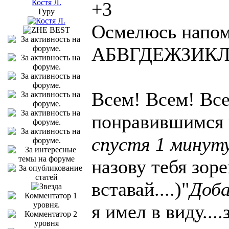
Костя Л.
+3
Гуру
Осмелюсь напом
АБВГДЕЖЗИ
Всем! Всем! Все
понравившимся 
спустя 1 минут
назову тебя зор
вставай....)"
Доба
я имел в виду..