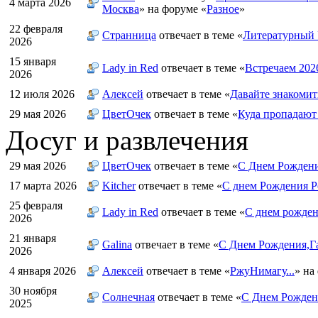
4 марта 2026
Москва
» на форуме «
Разное
»
22 февраля
Странница
отвечает в теме «
Литературный 
2026
15 января
Lady in Red
отвечает в теме «
Встречаем 202
2026
12 июля 2026
Алексей
отвечает в теме «
Давайте знакомит
29 мая 2026
ЦветOчек
отвечает в теме «
Куда пропадают
Досуг и развлечения
29 мая 2026
ЦветOчек
отвечает в теме «
С Днем Рождени
17 марта 2026
Kitcher
отвечает в теме «
С днем Рождения Р
25 февраля
Lady in Red
отвечает в теме «
С днем рожден
2026
21 января
Galina
отвечает в теме «
С Днем Рождения,Га
2026
4 января 2026
Алексей
отвечает в теме «
РжуНимагу...
» на
30 ноября
Солнечная
отвечает в теме «
С Днем Рождени
2025