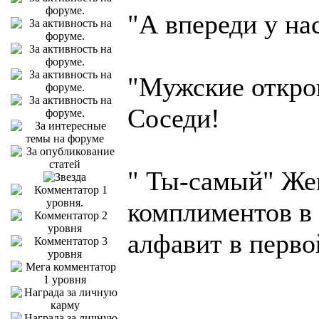
"А впереди у нас
"Мужские откро
Соседи!
" Ты-самый" Ж
комплиментов в
алфавит в перво