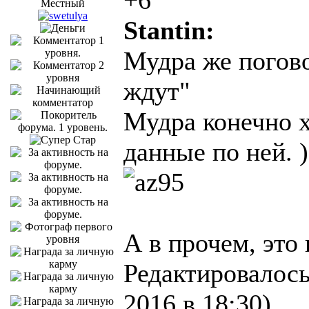
Местный
Stantin:
Мудра же погово
ждут"
Мудра конечно х
данные по ней. ))
А в прочем, это
Редактировалось
2016 в 18:30)