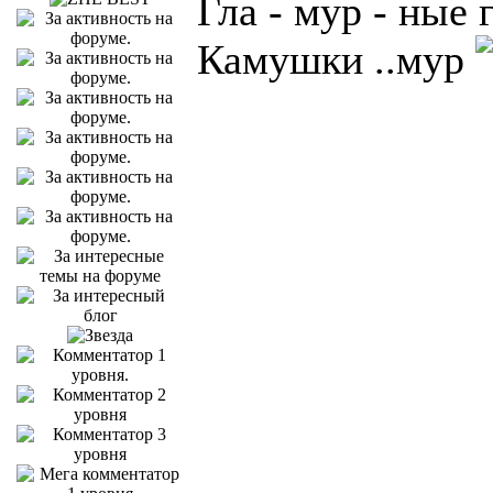
Гла - мур - ные 
Камушки ..мур