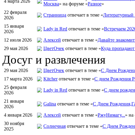
4 марта 2026
Москва
» на форуме «
Разное
»
22 февраля
Странница
отвечает в теме «
Литературный 
2026
15 января
Lady in Red
отвечает в теме «
Встречаем 202
2026
12 июля 2026
Алексей
отвечает в теме «
Давайте знакомит
29 мая 2026
ЦветOчек
отвечает в теме «
Куда пропадают
Досуг и развлечения
29 мая 2026
ЦветOчек
отвечает в теме «
С Днем Рождени
17 марта 2026
Kitcher
отвечает в теме «
С днем Рождения Р
25 февраля
Lady in Red
отвечает в теме «
С днем рожден
2026
21 января
Galina
отвечает в теме «
С Днем Рождения,Га
2026
4 января 2026
Алексей
отвечает в теме «
РжуНимагу...
» на
30 ноября
Солнечная
отвечает в теме «
С Днем Рождени
2025