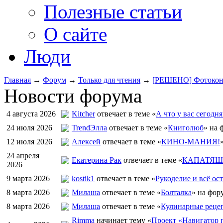
Полезные статьи
О сайте
Люди
Главная
→
Форум
→
Только для чтения
→
[РЕШЕНО] Фотоконку
Новости форума
4 августа 2026
Kitcher
отвечает в теме «
А что у вас сегодня
24 июля 2026
TrendЭлла
отвечает в теме «
Книголюб
» на 
12 июля 2026
Алексей
отвечает в теме «
КИНО-МАНИЯ!
24 апреля
Екатерина Рак
отвечает в теме «
КАПАТЯШИ
2026
9 марта 2026
kostik1
отвечает в теме «
Рукоделие и всё ост
8 марта 2026
Милаша
отвечает в теме «
Болталка
» на фор
8 марта 2026
Милаша
отвечает в теме «
Кулинарные рецеп
Rimma
начинает тему «
Проект «Навигатор п