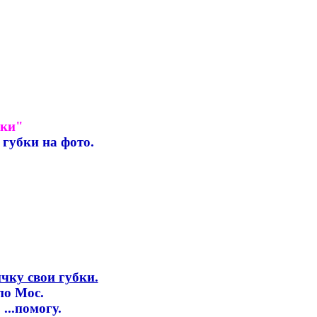
бки"
 губки на фото.
чку свои губки.
по Мос.
...помогу.