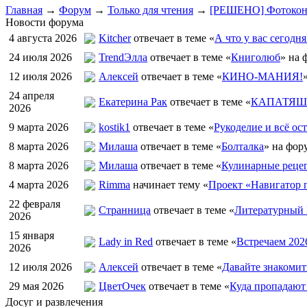
Главная
→
Форум
→
Только для чтения
→
[РЕШЕНО] Фотоконку
Новости форума
4 августа 2026
Kitcher
отвечает в теме «
А что у вас сегодня
24 июля 2026
TrendЭлла
отвечает в теме «
Книголюб
» на 
12 июля 2026
Алексей
отвечает в теме «
КИНО-МАНИЯ!
24 апреля
Екатерина Рак
отвечает в теме «
КАПАТЯШИ
2026
9 марта 2026
kostik1
отвечает в теме «
Рукоделие и всё ост
8 марта 2026
Милаша
отвечает в теме «
Болталка
» на фор
8 марта 2026
Милаша
отвечает в теме «
Кулинарные рецеп
4 марта 2026
Rimma
начинает тему «
Проект «Навигатор п
22 февраля
Странница
отвечает в теме «
Литературный 
2026
15 января
Lady in Red
отвечает в теме «
Встречаем 202
2026
12 июля 2026
Алексей
отвечает в теме «
Давайте знакомит
29 мая 2026
ЦветOчек
отвечает в теме «
Куда пропадают
Досуг и развлечения