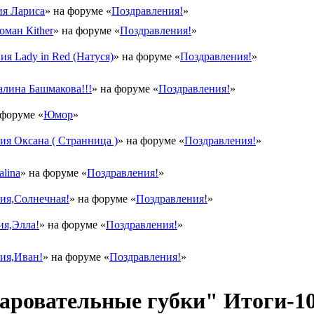
я Лариса
» на форуме «
Поздравления!
»
оман Кither
» на форуме «
Поздравления!
»
ия Lady in Red (Натуся)
» на форуме «
Поздравления!
»
лина Башмакова!!!
» на форуме «
Поздравления!
»
 форуме «
Юмор
»
я Оксана ( Странница )
» на форуме «
Поздравления!
»
lina
» на форуме «
Поздравления!
»
ия,Солнечная!
» на форуме «
Поздравления!
»
ия,Элла!
» на форуме «
Поздравления!
»
ия,Иван!
» на форуме «
Поздравления!
»
овательные губки" Итоги-10