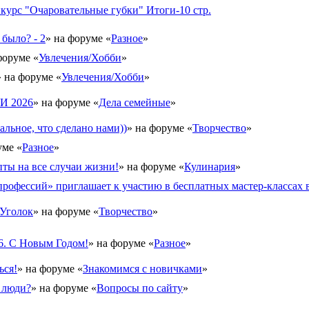
рс "Очаровательные губки" Итоги-10 стр.
 было? - 2
» на форуме «
Разное
»
форуме «
Увлечения/Хобби
»
» на форуме «
Увлечения/Хобби
»
 2026
» на форуме «
Дела семейные
»
альное, что сделано нами))
» на форуме «
Творчество
»
уме «
Разное
»
ты на все случаи жизни!
» на форуме «
Кулинария
»
рофессий» приглашает к участию в бесплатных мастер-классах в
Уголок
» на форуме «
Творчество
»
6. С Новым Годом!
» на форуме «
Разное
»
ься!
» на форуме «
Знакомимся с новичками
»
 люди?
» на форуме «
Вопросы по сайту
»