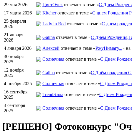
29 мая 2026
ЦветOчек
отвечает в теме «
С Днем Рождени
17 марта 2026
Kitcher
отвечает в теме «
С днем Рождения Р
25 февраля
Lady in Red
отвечает в теме «
С днем рожден
2026
21 января
Galina
отвечает в теме «
С Днем Рождения,Га
2026
4 января 2026
Алексей
отвечает в теме «
РжуНимагу...
» на
30 ноября
Солнечная
отвечает в теме «
С Днем Рождени
2025
12 ноября
Galina
отвечает в теме «
С Днём рождения,Ga
2025
4 ноября 2025
Солнечная
отвечает в теме «
С Днем Рожден
16 сентября
TrendЭлла
отвечает в теме «
С Днем Рожден
2025
3 сентября
Солнечная
отвечает в теме «
С Днем Рожден
2025
[РЕШЕНО] Фотоконкурс "Очар