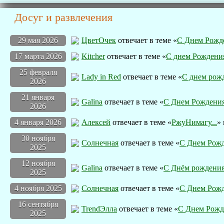
Досуг и развлечения
29 мая 2026
ЦветOчек
отвечает в теме «
С Днем Рожд
17 марта 2026
Kitcher
отвечает в теме «
С днем Рождения
25 февраля
Lady in Red
отвечает в теме «
С днем рожд
2026
21 января
Galina
отвечает в теме «
С Днем Рождения
2026
4 января 2026
Алексей
отвечает в теме «
РжуНимагу...
»
30 ноября
Солнечная
отвечает в теме «
С Днем Рожд
2025
12 ноября
Galina
отвечает в теме «
С Днём рождения
2025
4 ноября 2025
Солнечная
отвечает в теме «
С Днем Рожд
16 сентября
TrendЭлла
отвечает в теме «
С Днем Рожд
2025