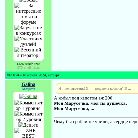
Сообщений: 8267
575 дней назад
#431194
- 18 апреля 2024, четверг
Galina
Я -- не извозчик! Я -- " водитель кобылы"!!! ...
Авторитет
А кобыл под капотом аж 200
Моя Марусечка, моя ты душечка,
Моя Марусечка, ...
Чему бы грабли не учили, а сердце вери