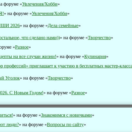
на форуме «
Увлечения/Хобби
»
Я!
» на форуме «
Увлечения/Хобби
»
ШИ 2026
» на форуме «
Дела семейные
»
остальное, что сделано нами))
» на форуме «
Творчество
»
оруме «
Разное
»
цепты на все случаи жизни!
» на форуме «
Кулинария
»
р профессий» приглашает к участию в бесплатных мастер-класса
ый Уголок
» на форуме «
Творчество
»
2026. С Новым Годом!
» на форуме «
Разное
»
иться!
» на форуме «
Знакомимся с новичками
»
ают люди?
» на форуме «
Вопросы по сайту
»