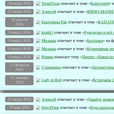
24 июля 2026
TrendЭлла
отвечает в теме «
Книголюб
» 
12 июля 2026
Алексей
отвечает в теме «
КИНО-МАНИ
24 апреля
Екатерина Рак
отвечает в теме «
КАПАТЯ
2026
9 марта 2026
kostik1
отвечает в теме «
Рукоделие и всё 
8 марта 2026
Милаша
отвечает в теме «
Болталка
» на ф
8 марта 2026
Милаша
отвечает в теме «
Кулинарные ре
4 марта 2026
Rimma
начинает тему «
Проект «Навигато
22 февраля
Странница
отвечает в теме «
Литературн
2026
15 января
Lady in Red
отвечает в теме «
Встречаем 
2026
12 июля 2026
Алексей
отвечает в теме «
Давайте знаком
29 мая 2026
ЦветOчек
отвечает в теме «
Куда пропад