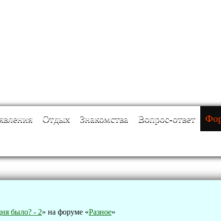
явления
Отдых
Знакомства
Вопрос-ответ
Фо
дня было? - 2
» на форуме «
Разное
»