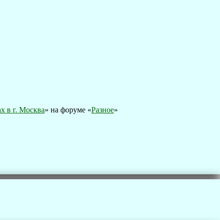
х в г. Москва
» на форуме «
Разное
»