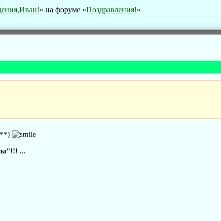
ения,Иван!
» на форуме «
Поздравления!
»
***)
"!!! ...