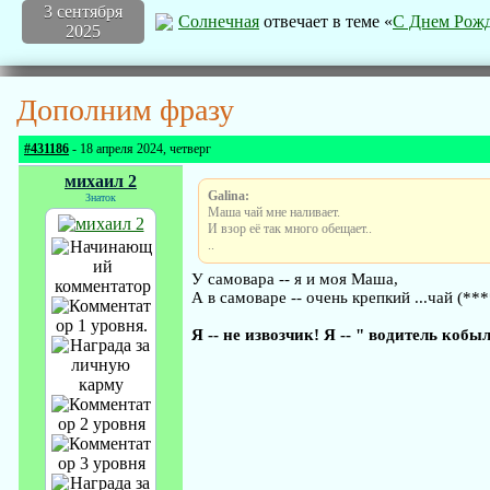
3 сентября
Солнечная
отвечает в теме «
С Днем Рожд
2025
Дополним фразу
#431186
- 18 апреля 2024, четверг
михаил 2
Galina:
Знаток
Маша чай мне наливает.
И взор её так много обещает..
..
У самовара -- я и моя Маша,
А в самоваре -- очень крепкий ...чай (**
Я -- не извозчик! Я -- " водитель кобылы