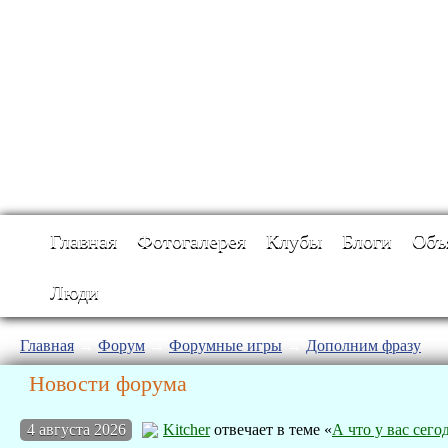
Главная
Фотогалерея
Клубы
Блоги
Объ
Люди
Главная
→
Форум
→
Форумные игры
→
Дополним фразу
Новости форума
4 августа 2026
Kitcher
отвечает в теме «
А что у вас сего