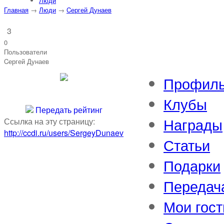
Люди
Главная
→
Люди
→
Cергей Дунаев
3
0
Пользователи
Cергей Дунаев
Профил
Клубы
Передать рейтинг
Награды
Ссылка на эту страницу:
http://ccdi.ru/users/SergeyDunaev
Статьи
Подарки
Передач
Мои гост