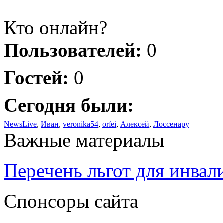
Кто онлайн?
Пользователей:
0
Гостей:
0
Сегодня были:
NewsLive
,
Иван
,
veronika54
,
orfei
,
Алексей
,
Лоссенару
Важные материалы
Перечень льгот для инвал
Спонсоры сайта