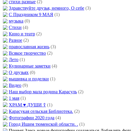
стихи разные
(2)
Здравствуйте друзья, немного, О себе
(3)
С Праздником 9 МАЯ
(1)
музыка
(0)
Стихи
(4)
Кино и театр
(2)
Разное
(2)
православная жизнь
(3)
Всякое творчество
(2)
Лето
(1)
Кулинарные заметки
(4)
О друзьях
(0)
вышивка и поделки
(1)
Видео
(9)
Наш выбор мала родина Карасуль
(2)
1 мая
(1)
ХРАМ ♥️ ДУШИ ☦️
(1)
Карасукая сельская Библиотека.
(2)
Фотографии 2020 года
(4)
Город Ишим тюменской области. .
(1)
Привет Здесь новые фотографии создаваться Добавлять фот