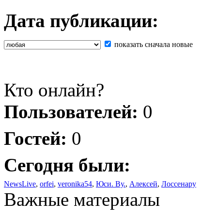
Дата публикации:
показать сначала новые
Кто онлайн?
Пользователей:
0
Гостей:
0
Сегодня были:
NewsLive
,
orfei
,
veronika54
,
Юси. Ву.
,
Алексей
,
Лоссенару
Важные материалы