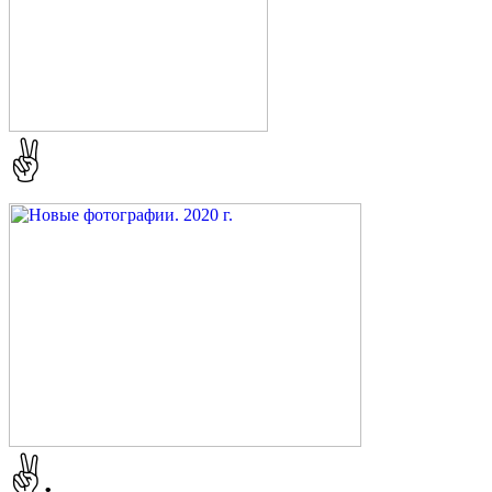
✌️
✌️.