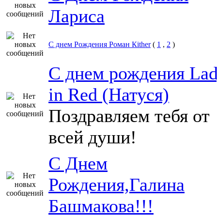
Лариса
С днем Рождения Роман Кither
(
1
,
2
)
С днем рождения La
in Red (Натуся)
Поздравляем тебя от
всей души!
С Днем
Рождения,Галина
Башмакова!!!