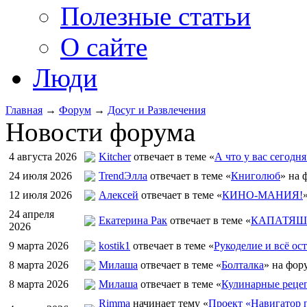
Полезные статьи
О сайте
Люди
Главная
→
Форум
→
Досуг и Развлечения
Новости форума
4 августа 2026
Kitcher
отвечает в теме «
А что у вас сегодня
24 июля 2026
TrendЭлла
отвечает в теме «
Книголюб
» на 
12 июля 2026
Алексей
отвечает в теме «
КИНО-МАНИЯ!
24 апреля
Екатерина Рак
отвечает в теме «
КАПАТЯШИ
2026
9 марта 2026
kostik1
отвечает в теме «
Рукоделие и всё ост
8 марта 2026
Милаша
отвечает в теме «
Болталка
» на фор
8 марта 2026
Милаша
отвечает в теме «
Кулинарные рецеп
Rimma
начинает тему «
Проект «Навигатор п