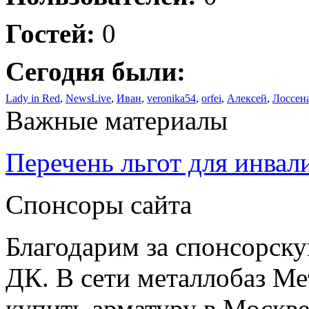
Гостей:
0
Сегодня были:
Lady in Red
,
NewsLive
,
Иван
,
veronika54
,
orfei
,
Алексей
,
Лоссен
Важные материалы
Перечень льгот для инвал
Спонсоры сайта
Благодарим за спонсорс
ДК. В сети металлобаз Ме
купить арматуру в Москве