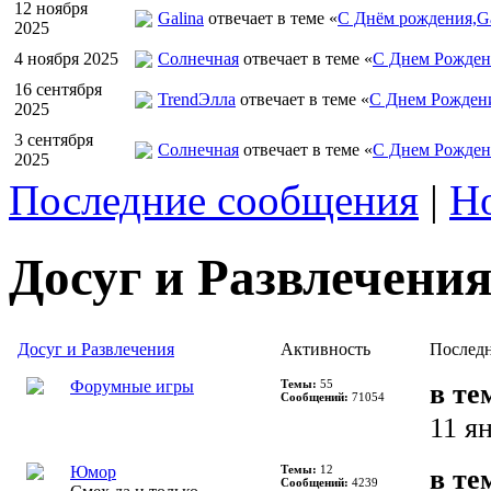
12 ноября
Galina
отвечает в теме «
С Днём рождения,Ga
2025
4 ноября 2025
Солнечная
отвечает в теме «
С Днем Рожден
16 сентября
TrendЭлла
отвечает в теме «
С Днем Рожден
2025
3 сентября
Солнечная
отвечает в теме «
С Днем Рожден
2025
Последние сообщения
|
Н
Досуг и Развлечени
Досуг и Развлечения
Активность
Последн
Форумные игры
Темы:
55
в те
Сообщений:
71054
11 я
Юмор
Темы:
12
в те
Сообщений:
4239