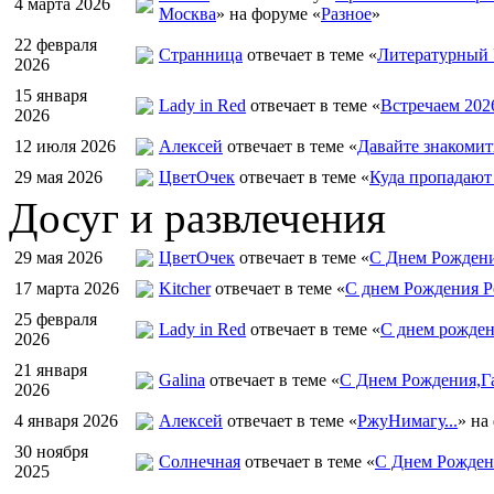
4 марта 2026
Москва
» на форуме «
Разное
»
22 февраля
Странница
отвечает в теме «
Литературный 
2026
15 января
Lady in Red
отвечает в теме «
Встречаем 202
2026
12 июля 2026
Алексей
отвечает в теме «
Давайте знакомит
29 мая 2026
ЦветOчек
отвечает в теме «
Куда пропадают
Досуг и развлечения
29 мая 2026
ЦветOчек
отвечает в теме «
С Днем Рождени
17 марта 2026
Kitcher
отвечает в теме «
С днем Рождения Р
25 февраля
Lady in Red
отвечает в теме «
С днем рожден
2026
21 января
Galina
отвечает в теме «
С Днем Рождения,Га
2026
4 января 2026
Алексей
отвечает в теме «
РжуНимагу...
» на
30 ноября
Солнечная
отвечает в теме «
С Днем Рождени
2025