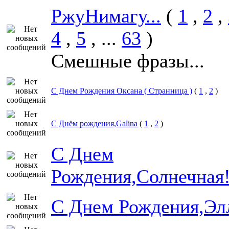
РжуНимагу...
(
1
,
2
,
4
,
5
, ...
63
)
Смешные фразы...
С Днем Рождения Оксана ( Странница )
(
1
,
2
)
С Днём рождения,Galina
(
1
,
2
)
С Днем
Рождения,Солнечная
С Днем Рождения,Эл