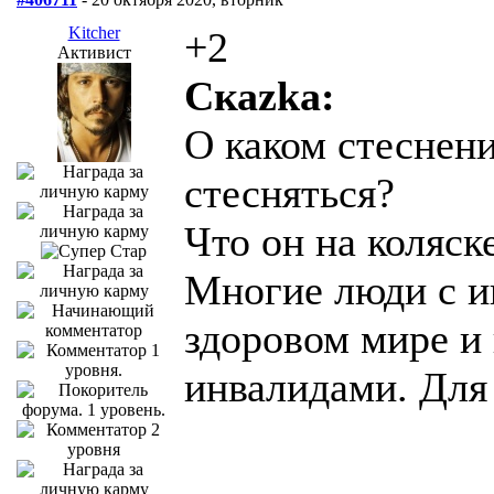
Kitcher
+2
Активист
Скаzka:
О каком стеснен
стесняться?
Что он на коляске
Многие люди с и
здоровом мире и
инвалидами. Для