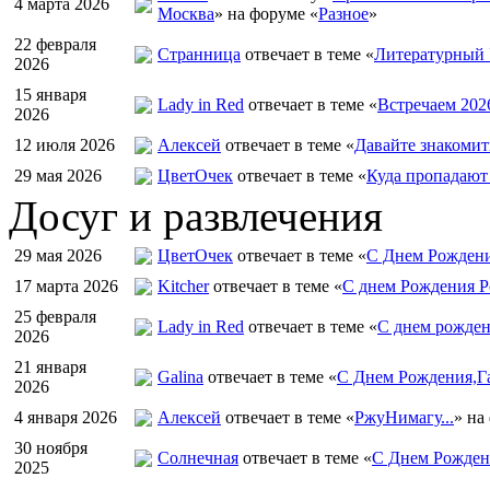
4 марта 2026
Москва
» на форуме «
Разное
»
22 февраля
Странница
отвечает в теме «
Литературный 
2026
15 января
Lady in Red
отвечает в теме «
Встречаем 202
2026
12 июля 2026
Алексей
отвечает в теме «
Давайте знакомит
29 мая 2026
ЦветOчек
отвечает в теме «
Куда пропадают
Досуг и развлечения
29 мая 2026
ЦветOчек
отвечает в теме «
С Днем Рождени
17 марта 2026
Kitcher
отвечает в теме «
С днем Рождения Р
25 февраля
Lady in Red
отвечает в теме «
С днем рожден
2026
21 января
Galina
отвечает в теме «
С Днем Рождения,Га
2026
4 января 2026
Алексей
отвечает в теме «
РжуНимагу...
» на
30 ноября
Солнечная
отвечает в теме «
С Днем Рождени
2025