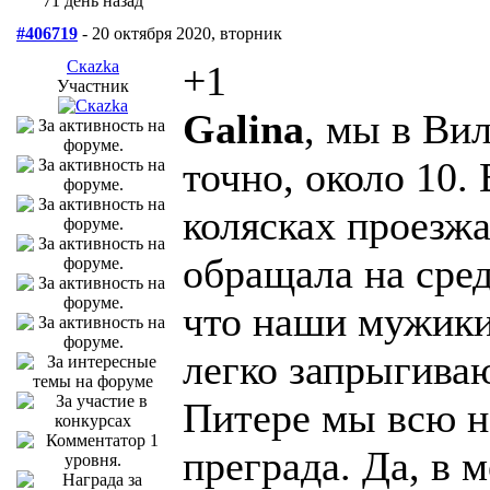
71 день назад
#406719
- 20 октября 2020, вторник
Скаzka
+1
Участник
Galina
, мы в Ви
точно, около 10.
колясках проезжа
обращала на сред
что наши мужики 
легко запрыгива
Питере мы всю но
преграда. Да, в 