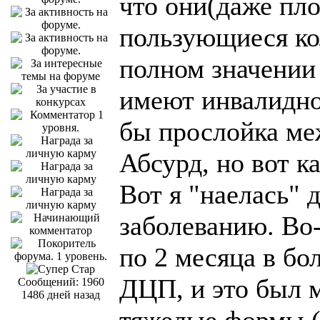
что они(даже пл
пользующиеся кол
полном значении 
имеют инвалиднос
бы прослойка ме
Абсурд, но вот к
Вот я "наелась" 
заболеванию. Во-
по 2 месяца в бо
ДЦП, и это был м
Сообщений: 1960
1486 дней назад
тяжелые формы (