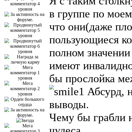
Я с таким столк
в группе по моем
что они(даже пл
пользующиеся кол
полном значении 
имеют инвалиднос
бы прослойка ме
Абсурд, н
выводы.
Чему бы грабли н
чудеса.