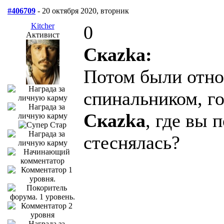
#406709
- 20 октября 2020, вторник
Kitcher
0
Активист
Скаzka:
Потом были отно
спинальником, г
Скаzka
, где вы 
стеснялась?