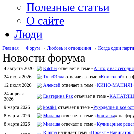
Полезные статьи
О сайте
Люди
Главная
→
Форум
→
Любовь и отношения
→
Когда один партн
Новости форума
4 августа 2026
Kitcher
отвечает в теме «
А что у вас сегодня
24 июля 2026
TrendЭлла
отвечает в теме «
Книголюб
» на 
12 июля 2026
Алексей
отвечает в теме «
КИНО-МАНИЯ!
24 апреля
Екатерина Рак
отвечает в теме «
КАПАТЯШИ
2026
9 марта 2026
kostik1
отвечает в теме «
Рукоделие и всё ост
8 марта 2026
Милаша
отвечает в теме «
Болталка
» на фор
8 марта 2026
Милаша
отвечает в теме «
Кулинарные рецеп
Rimma
начинает тему «
Проект «Навигатор п