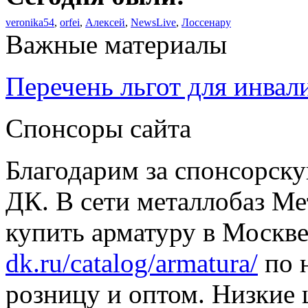
veronika54
,
orfei
,
Алексей
,
NewsLive
,
Лоссенару
Важные материалы
Перечень льгот для инвал
Спонсоры сайта
Благодарим за спонсорс
ДК. В сети металлобаз Ме
купить арматуру в Москве
dk.ru/catalog/armatura/
по н
розницу и оптом. Низкие 