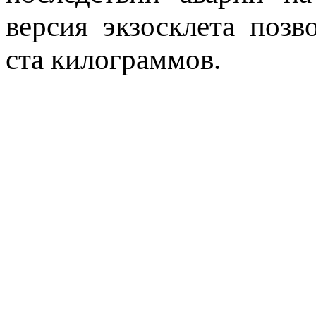
версия экзосклета поз
ста килограммов.