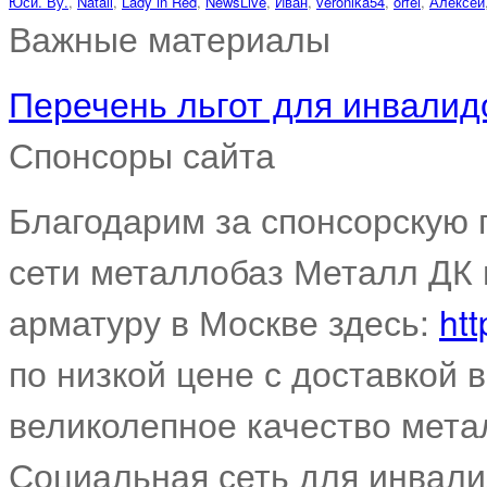
Юси. Ву.
,
Natali
,
Lady in Red
,
NewsLive
,
Иван
,
veronika54
,
orfei
,
Алексей
Важные материалы
Перечень льгот для инвалидо
Спонсоры сайта
Благодарим за спонсорскую
сети металлобаз Металл ДК 
арматуру в Москве здесь:
htt
по низкой цене с доставкой 
великолепное качество мета
Социальная сеть для инвал