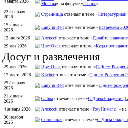
4 марта 2026
Москва
» на форуме «
Разное
»
22 февраля
Странница
отвечает в теме «
Литературный 
2026
15 января
Lady in Red
отвечает в теме «
Встречаем 202
2026
12 июля 2026
Алексей
отвечает в теме «
Давайте знакомит
29 мая 2026
ЦветOчек
отвечает в теме «
Куда пропадают
Досуг и развлечения
29 мая 2026
ЦветOчек
отвечает в теме «
С Днем Рождени
17 марта 2026
Kitcher
отвечает в теме «
С днем Рождения Р
25 февраля
Lady in Red
отвечает в теме «
С днем рожден
2026
21 января
Galina
отвечает в теме «
С Днем Рождения,Га
2026
4 января 2026
Алексей
отвечает в теме «
РжуНимагу...
» на
30 ноября
Солнечная
отвечает в теме «
С Днем Рождени
2025