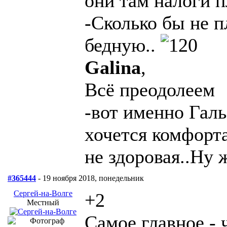
они там налоги п
-Сколько бы не п
бедную..
Galina
,
Всё преодолеем
-вот именно Галь
хочется комфорта
не здоровая..Ну ж
#365444
- 19 ноября 2018, понедельник
Сергей-на-Волге
+2
Местный
Самое главное -