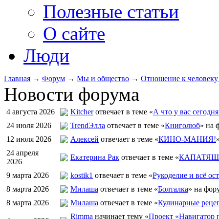
Полезные статьи
О сайте
Люди
Главная
→
Форум
→
Мы и общество
→
Отношение к человеку 
Новости форума
4 августа 2026
Kitcher
отвечает в теме «
А что у вас сегодня
24 июля 2026
TrendЭлла
отвечает в теме «
Книголюб
» на 
12 июля 2026
Алексей
отвечает в теме «
КИНО-МАНИЯ!
24 апреля
Екатерина Рак
отвечает в теме «
КАПАТЯШИ
2026
9 марта 2026
kostik1
отвечает в теме «
Рукоделие и всё ост
8 марта 2026
Милаша
отвечает в теме «
Болталка
» на фор
8 марта 2026
Милаша
отвечает в теме «
Кулинарные рецеп
Rimma
начинает тему «
Проект «Навигатор п