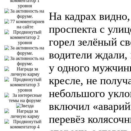
На кадрах видно,
проспекта с ули
горел зелёный с
водители ждали, 
у одного мужчин
кресле, не получа
небольшого уклон
включил «аварий
перевёз колясоч