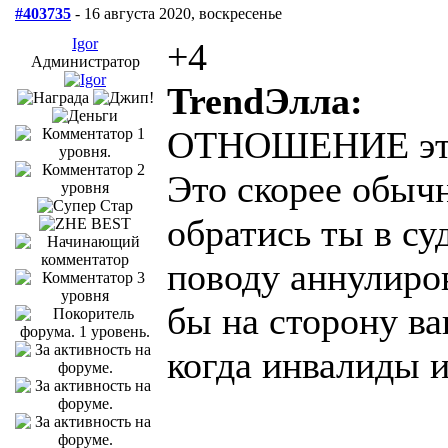
#403735
- 16 августа 2020, воскресенье
Igor
+4
Администратор
TrendЭлла:
ОТНОШЕНИЕ это 
Это скорее обычн
обратись ты в су
поводу аннулиров
бы на сторону ва
когда инвалиды и