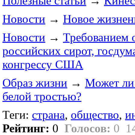
Полезные статьи
→
Кинес
Новости
→
Новое жизнен
Новости
→
Требованием 
российских сирот, госдум
конгрессу США
Образ жизни
→
Может ли
белой тростью?
Теги:
страна
,
общество
,
и
Рейтинг:
0
Голосов:
0
1