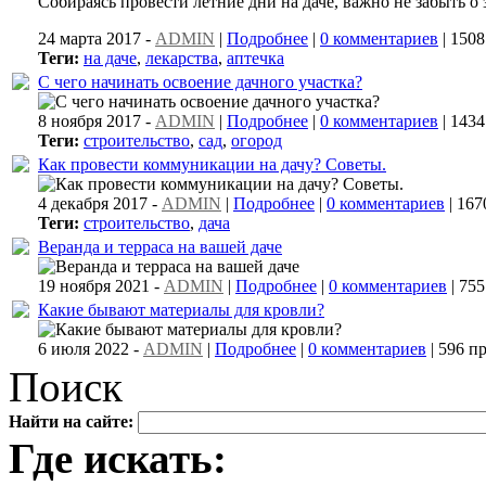
Собираясь провести летние дни на даче, важно не забыть о 
24 марта 2017 -
ADMIN
|
Подробнее
|
0 комментариев
| 150
Теги:
на даче
,
лекарства
,
аптечка
С чего начинать освоение дачного участка?
8 ноября 2017 -
ADMIN
|
Подробнее
|
0 комментариев
| 143
Теги:
строительство
,
сад
,
огород
Как провести коммуникации на дачу? Советы.
4 декабря 2017 -
ADMIN
|
Подробнее
|
0 комментариев
| 167
Теги:
строительство
,
дача
Веранда и терраса на вашей даче
19 ноября 2021 -
ADMIN
|
Подробнее
|
0 комментариев
| 75
Какие бывают материалы для кровли?
6 июля 2022 -
ADMIN
|
Подробнее
|
0 комментариев
| 596 п
Поиск
Найти на сайте:
Где искать: