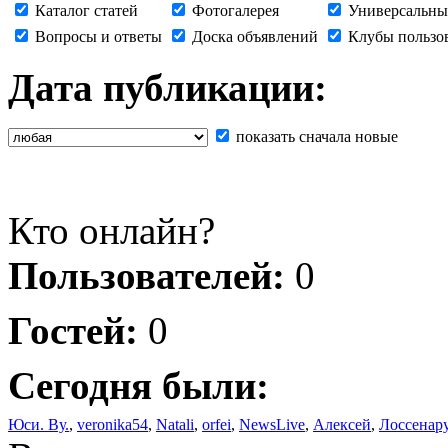
Каталог статей
Фотогалерея
Универсальны
Вопросы и ответы
Доска объявлений
Клубы пользо
Дата публикации:
показать сначала новые
Кто онлайн?
Пользователей:
0
Гостей:
0
Сегодня были:
Юси. Ву.
,
veronika54
,
Natali
,
orfei
,
NewsLive
,
Алексей
,
Лоссенар