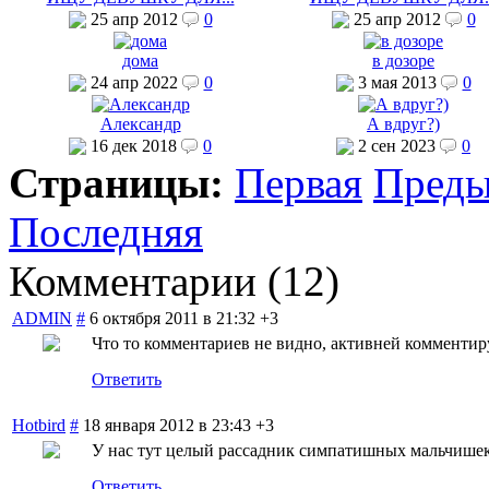
25 апр 2012
0
25 апр 2012
0
дома
в дозоре
24 апр 2022
0
3 мая 2013
0
Александр
А вдруг?)
16 дек 2018
0
2 сен 2023
0
Страницы:
Первая
Пред
Последняя
Комментарии (
12
)
ADMIN
#
6 октября 2011 в 21:32
+3
Что то комментариев не видно, активней комменти
Ответить
Hotbird
#
18 января 2012 в 23:43
+3
У нас тут целый рассадник симпатишных мальчише
Ответить