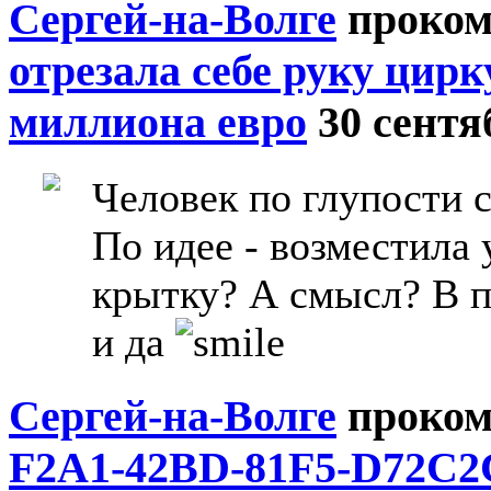
Сергей-на-Волге
проком
отрезала себе руку цир
миллиона евро
30 сентя
Человек по глупости с
По идее - возместила 
крытку? А смысл? В п
и да
Сергей-на-Волге
проком
F2A1-42BD-81F5-D72C2