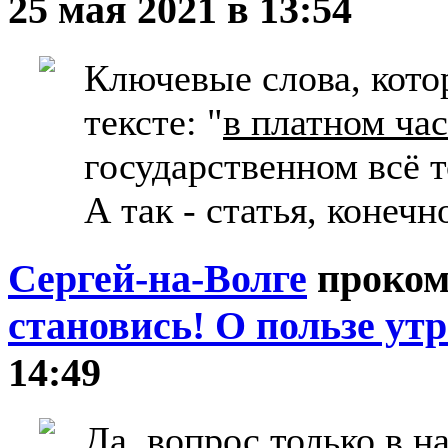
25 мая 2021 в 13:54
Ключевые слова, котор
тексте: "
в платном ча
государственном всё т
А так - статья, конечн
Сергей-на-Волге
проком
становись! О пользе ут
14:49
Да, вопрос только в 